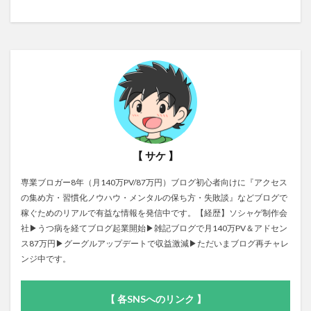
【 サケ 】
専業ブロガー8年（月140万PV/87万円）ブログ初心者向けに『アクセス
の集め方・習慣化ノウハウ・メンタルの保ち方・失敗談』などブログで
稼ぐためのリアルで有益な情報を発信中です。【経歴】ソシャゲ制作会
社▶うつ病を経てブログ起業開始▶雑記ブログで月140万PV＆アドセン
ス87万円▶グーグルアップデートで収益激減▶ただいまブログ再チャレ
ンジ中です。
【 各SNSへのリンク 】