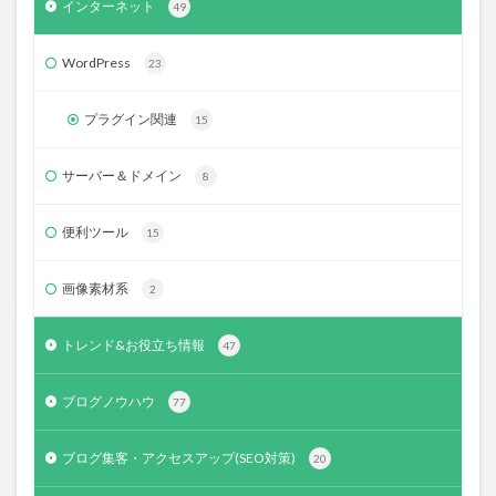
インターネット
49
WordPress
23
プラグイン関連
15
サーバー＆ドメイン
8
便利ツール
15
画像素材系
2
トレンド&お役立ち情報
47
ブログノウハウ
77
ブログ集客・アクセスアップ(SEO対策)
20