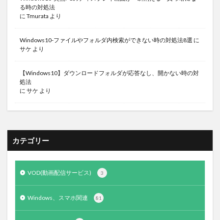
る時の対処法
に
Tmurata
より
Windows10-ファイルやフォルダ内検索ができない時の対処法8選
に
サケ
より
【Windows10】ダウンロードフォルダが応答なし、開かない時の対
処法
に
サケ
より
カテゴリー
VOD(動画配信サービス)
3
Windows、スマホ関連
81