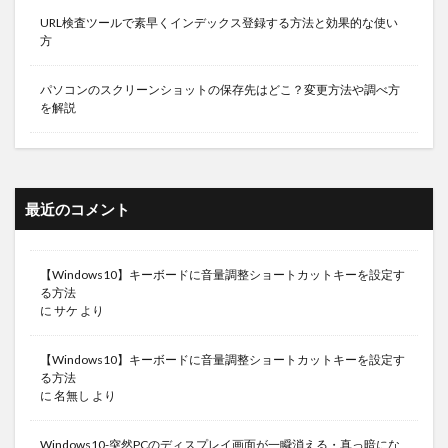
URL検査ツールで素早くインデックス登録する方法と効果的な使い
方
パソコンのスクリーンショットの保存先はどこ？変更方法や調べ方
を解説
最近のコメント
【Windows10】キーボードに音量調整ショートカットキーを設定す
る方法
に
サケ
より
【Windows10】キーボードに音量調整ショートカットキーを設定す
る方法
に
名無し
より
Windows10-突然PCのディスプレイ画面が一瞬消える・真っ暗にな