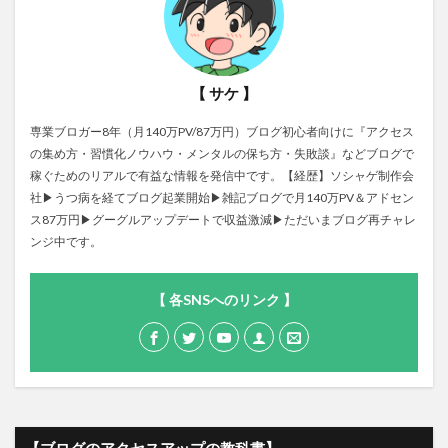
【 サケ 】
専業ブロガー8年（月140万PV/87万円）ブログ初心者向けに『アクセス
の集め方・習慣化ノウハウ・メンタルの保ち方・失敗談』などブログで
稼ぐためのリアルで有益な情報を発信中です。【経歴】ソシャゲ制作会
社▶うつ病を経てブログ起業開始▶雑記ブログで月140万PV＆アドセン
ス87万円▶グーグルアップデートで収益激減▶ただいまブログ再チャレ
ンジ中です。
【 各SNSへのリンク 】
【ブログのアクセスアップの教科書】