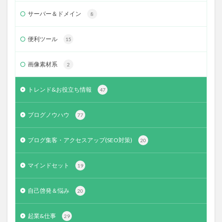
サーバー＆ドメイン
8
便利ツール
15
画像素材系
2
トレンド&お役立ち情報
47
ブログノウハウ
77
ブログ集客・アクセスアップ(SEO対策)
20
マインドセット
19
自己啓発＆悩み
20
起業&仕事
29