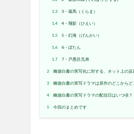
1.3
3・蔵馬（くらま）
1.4
4・飛影（ひえい）
1.5
5・幻海（げんかい）
1.6
6・ぼたん
1.7
7・戸愚呂兄弟
2
幽遊白書の実写化に対する、ネット上の反
3
幽遊白書の実写ドラマは原作のどこからど
4
幽遊白書の実写ドラマの配信日はいつ頃？
5
今回のまとめです