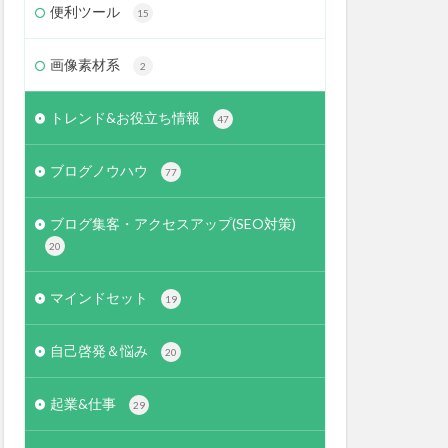
便利ツール
15
画像素材系
2
トレンド&お役立ち情報
47
ブログノウハウ
77
ブログ集客・アクセスアップ(SEO対策)
20
マインドセット
19
自己啓発＆悩み
20
起業&仕事
29