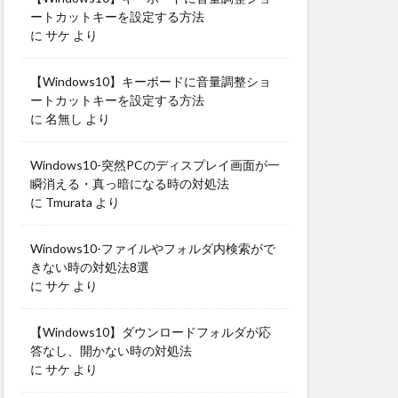
ートカットキーを設定する方法
に
サケ
より
【Windows10】キーボードに音量調整ショ
ートカットキーを設定する方法
に
名無し
より
Windows10-突然PCのディスプレイ画面が一
瞬消える・真っ暗になる時の対処法
に
Tmurata
より
Windows10-ファイルやフォルダ内検索がで
きない時の対処法8選
に
サケ
より
【Windows10】ダウンロードフォルダが応
答なし、開かない時の対処法
に
サケ
より