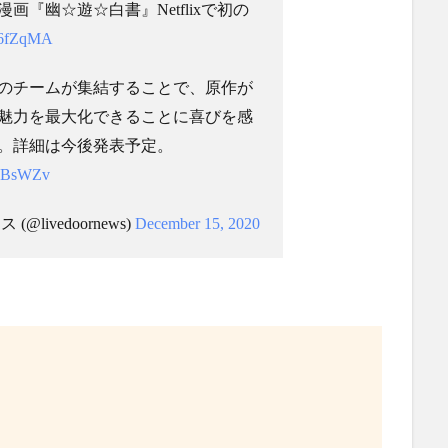
画『幽☆遊☆白書』Netflixで初の
Zjt6fZqMA
のチームが集結することで、原作が
魅力を最大化できることに喜びを感
。詳細は今後発表予定。
wJBsWZv
livedoornews)
December 15, 2020
）