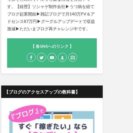
す。【経歴】ソシャゲ制作会社▶うつ病を経て
ブログ起業開始▶雑記ブログで月140万PV＆ア
ドセンス87万円▶グーグルアップデートで収益
激減▶ただいまブログ再チャレンジ中です。
【 各SNSへのリンク 】
【ブログのアクセスアップの教科書】