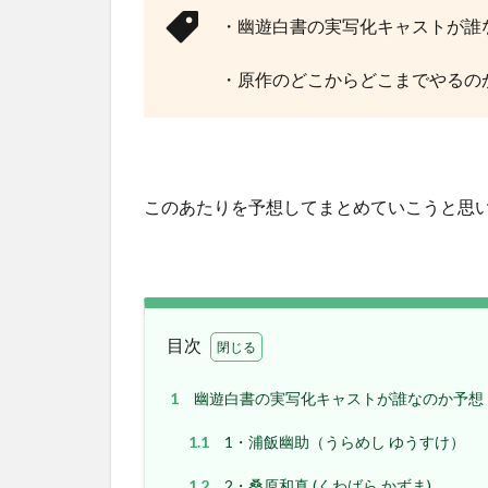
・幽遊白書の実写化キャストが誰
・原作のどこからどこまでやるの
このあたりを予想してまとめていこうと思
目次
1
幽遊白書の実写化キャストが誰なのか予想
1.1
1・浦飯幽助（うらめし ゆうすけ）
1.2
2・桑原和真 (くわばら かずま)