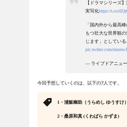
【ドラマシリーズ】漫
実写化
https://t.co/d
「国内外から最高峰
もつ壮大な世界観の
じます」としている
pic.twitter.com/mnm
— ライブドアニュース (@
今回予想していくのは、以下の7人です。
1・浦飯幽助（うらめし ゆうすけ
2・桑原和真 (くわばら かずま)