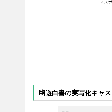
＜ス
幽遊白書の実写化キャス