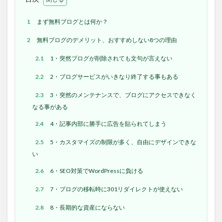
1
まず無料ブログとは何か？
2
無料ブログのデメリット、おすすめしない8つの理由
2.1
1・突然ブログが削除されても文句が言えない
2.2
2・ブログサービスがいきなり終了する事もある
2.3
3・突然のメンテナンスで、ブログにアクセスできなく
なる事がある
2.4
4・記事内部に勝手に広告を貼られてしまう
2.5
5・カスタマイズの制限が多く、自由にデザインできな
い
2.6
6・SEO対策でWordPressに負ける
2.7
7・ブログの移転時に301リダイレクトが使えない
2.8
8・長期的な資産にならない