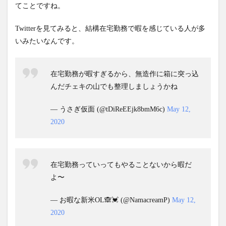
てことですね。
Twitterを見てみると、結構在宅勤務で暇を感じている人が多
いみたいなんです。
在宅勤務が暇すぎるから、無造作に箱に突っ込
んだチェキの山でも整理しましょうかね
— うさぎ仮面 (@tDiReEEjk8bmM6c)
May 12,
2020
在宅勤務っていってもやることないから暇だ
よ〜
— お暇な新米OL🙈💓 (@NamacreamP)
May 12,
2020