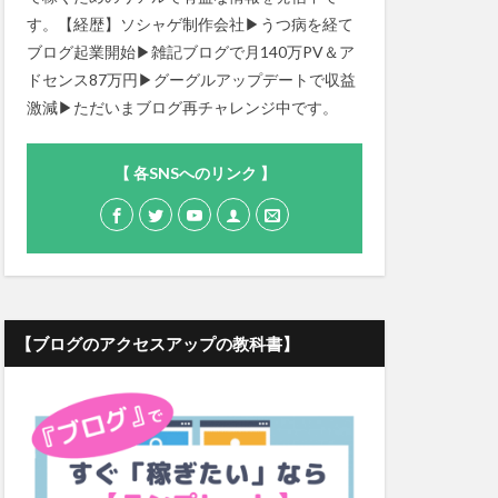
す。【経歴】ソシャゲ制作会社▶うつ病を経て
ブログ起業開始▶雑記ブログで月140万PV＆ア
ドセンス87万円▶グーグルアップデートで収益
激減▶ただいまブログ再チャレンジ中です。
【 各SNSへのリンク 】
【ブログのアクセスアップの教科書】