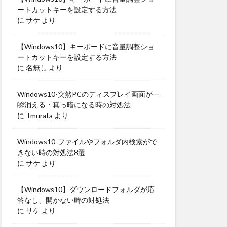
ートカットキーを設定する方法
に
サケ
より
【Windows10】キーボードに音量調整ショ
ートカットキーを設定する方法
に
名無し
より
Windows10-突然PCのディスプレイ画面が一
瞬消える・真っ暗になる時の対処法
に
Tmurata
より
Windows10-ファイルやフォルダ内検索がで
きない時の対処法8選
に
サケ
より
【Windows10】ダウンロードフォルダが応
答なし、開かない時の対処法
に
サケ
より