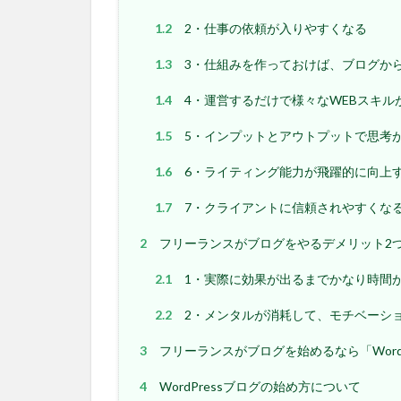
1.2
2・仕事の依頼が入りやすくなる
1.3
3・仕組みを作っておけば、ブログか
1.4
4・運営するだけで様々なWEBスキル
1.5
5・インプットとアウトプットで思考
1.6
6・ライティング能力が飛躍的に向上
1.7
7・クライアントに信頼されやすくな
2
フリーランスがブログをやるデメリット2
2.1
1・実際に効果が出るまでかなり時間
2.2
2・メンタルが消耗して、モチベーシ
3
フリーランスがブログを始めるなら「WordP
4
WordPressブログの始め方について