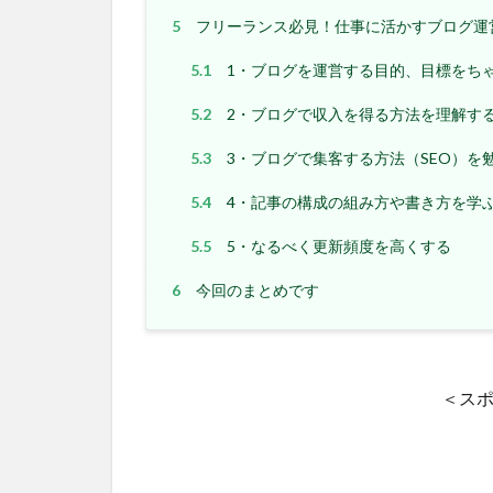
5
フリーランス必見！仕事に活かすブログ運
5.1
1・ブログを運営する目的、目標をち
5.2
2・ブログで収入を得る方法を理解す
5.3
3・ブログで集客する方法（SEO）を
5.4
4・記事の構成の組み方や書き方を学
5.5
5・なるべく更新頻度を高くする
6
今回のまとめです
＜ス