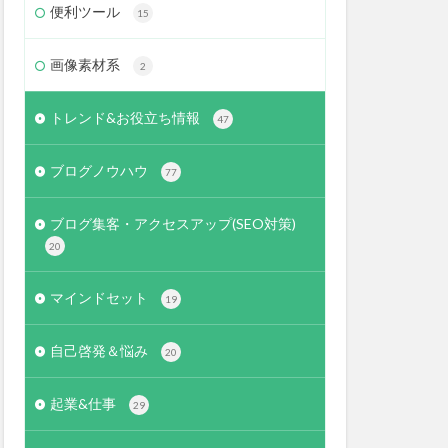
便利ツール
15
画像素材系
2
トレンド&お役立ち情報
47
ブログノウハウ
77
ブログ集客・アクセスアップ(SEO対策)
20
マインドセット
19
自己啓発＆悩み
20
起業&仕事
29