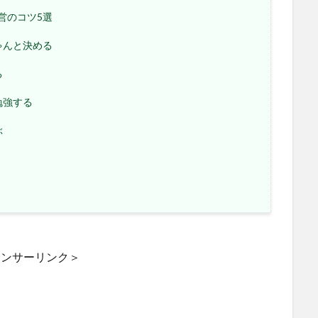
営のコツ5選
ゃんと決める
る
勉強する
ぶ
ポンサーリンク＞